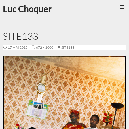
Aller
Luc Choquer
au
MENU
contenu
PRINCI
SITE133
17 MAI 2015
672 × 1000
SITE133