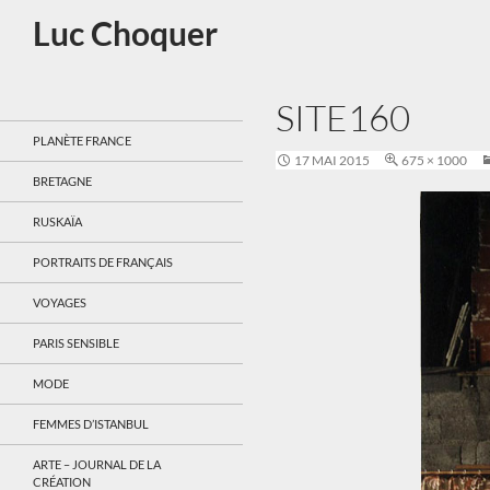
Aller
Luc Choquer
au
contenu
SITE160
PLANÈTE FRANCE
17 MAI 2015
675 × 1000
BRETAGNE
RUSKAÏA
PORTRAITS DE FRANÇAIS
VOYAGES
PARIS SENSIBLE
MODE
FEMMES D’ISTANBUL
ARTE – JOURNAL DE LA
CRÉATION